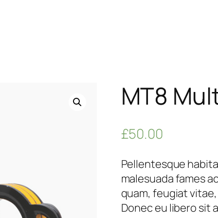
MT8 Mult
£
50.00
Pellentesque habita
malesuada fames ac 
quam, feugiat vitae,
Donec eu libero si