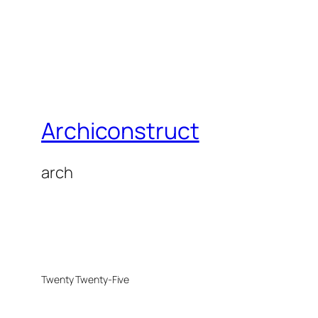
Archiconstruct
arch
Twenty Twenty-Five