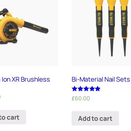
 Ion XR Brushless
Bi-Material Nail Sets
0
Rated
£
60.00
5.00
out of 5
to cart
Add to cart