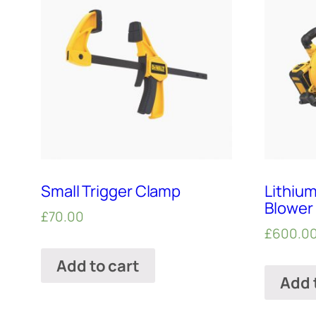
Small Trigger Clamp
Lithium
Blower
£
70.00
£
600.0
Add to cart
Add 