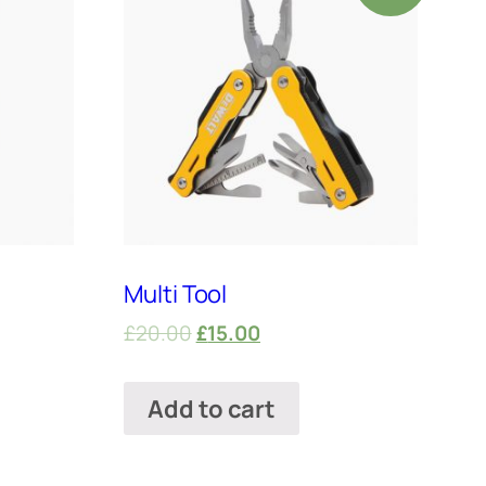
Multi Tool
£
20.00
£
15.00
Add to cart