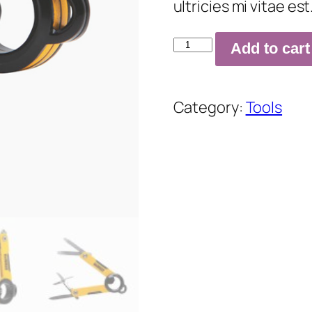
ultricies mi vitae es
MT8
Add to cart
Multi
Tool
quantity
Category:
Tools